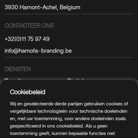
3930 Hamont-Achel, Belgium
CONTACTEER ONS
+32(0)11 75 97 49
info@hamofa-branding.be
DIENSTEN
Branding
Digital
Sign
Textile
Cookiebeleid
Wij en geselecteerde derde partijen gebruiken cookies of
VOLG ONS
vergelijkbare technologieën voor technische doeleinden
Facebook
LinkedIn
en, met uw toestemming, voor andere doeleinden zoals
gespecificeerd in ons cookiebeleid. Als u geen
Instagram
Cookies
/
Privacy
toestemming geeft, kunnen bepaalde functies niet