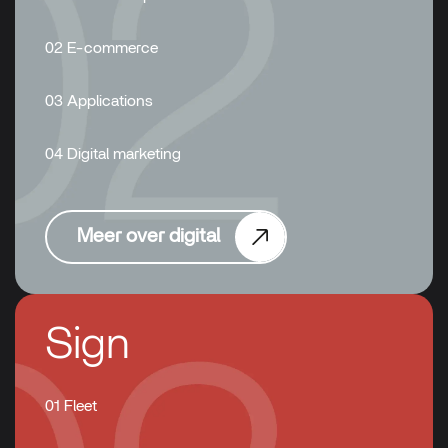
02 E-commerce
03 Applications
04 Digital marketing
Meer over digital
Sign
01 Fleet