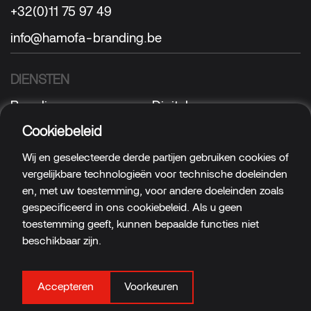
+32(0)11 75 97 49
info@hamofa-branding.be
DIENSTEN
Branding
Digital
Sign
Textile
Cookiebeleid
Wij en geselecteerde derde partijen gebruiken cookies of
VOLG ONS
vergelijkbare technologieën voor technische doeleinden
Facebook
LinkedIn
en, met uw toestemming, voor andere doeleinden zoals
gespecificeerd in ons cookiebeleid. Als u geen
Instagram
Cookies
/
Privacy
toestemming geeft, kunnen bepaalde functies niet
beschikbaar zijn.
Hamofa Brand Builders
fuels this website.
Accepteren
Voorkeuren