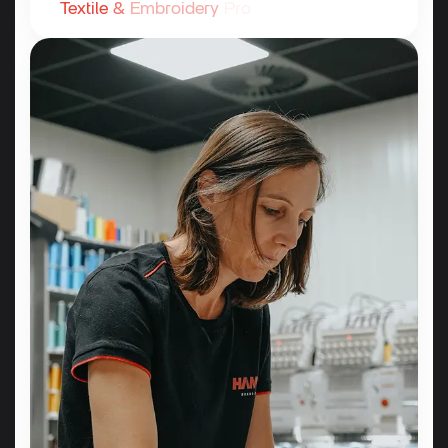
Textile
&
Embroidery
Pro