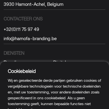
3930 Hamont-Achel, Belgium
CONTACTEER ONS
+32(0)11 75 97 49
info@hamofa-branding.be
DIENSTEN
Branding
Digital
Sign
Textile
Cookiebeleid
Wij en geselecteerde derde partijen gebruiken cookies of
VOLG ONS
vergelijkbare technologieën voor technische doeleinden
Facebook
LinkedIn
en, met uw toestemming, voor andere doeleinden zoals
gespecificeerd in ons cookiebeleid. Als u geen
Instagram
Cookies
/
Privacy
toestemming geeft, kunnen bepaalde functies niet