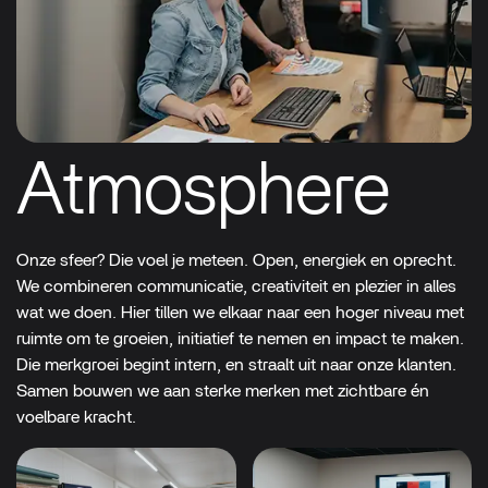
Atmosphere
Onze
sfeer?
Die
voel
je
meteen.
Open,
energiek
en
oprecht.
We
combineren
communicatie,
creativiteit
en
plezier
in
alles
wat
we
doen.
Hier
tillen
we
elkaar
naar
een
hoger
niveau
met
ruimte
om
te
groeien,
initiatief
te
nemen
en
impact
te
maken.
Die
merkgroei
begint
intern,
en
straalt
uit
naar
onze
klanten.
Samen
bouwen
we
aan
sterke
merken
met
zichtbare
én
voelbare
kracht.