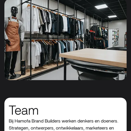
Team
Bij
Hamofa
Brand
Builders
werken
denkers
en
doeners.
Strategen,
ontwerpers,
ontwikkelaars,
marketeers
en