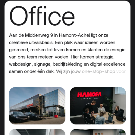
Office
Aan
de
Middenweg
9
in
Hamont-Achel
ligt
onze
creatieve
uitvalsbasis.
Een
plek
waar
ideeën
worden
gesmeed,
merken
tot
leven
komen
en
klanten
de
energie
van
ons
team
meteen
voelen.
Hier
komen
strategie,
webdesign,
signage,
bedrijfskleding
en
digital
excellence
samen
onder
één
dak.
Wij
zijn
jouw
one-stop-shop
voor
alles