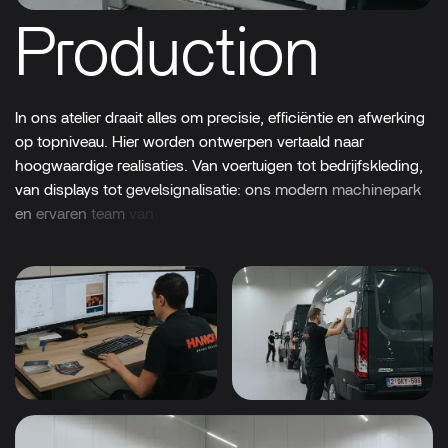
Production
In
ons
atelier
draait
alles
om
precisie,
efficiëntie
en
afwerking
op
topniveau.
Hier
worden
ontwerpen
vertaald
naar
hoogwaardige
realisaties.
Van
voertuigen
tot
bedrijfskleding,
van
displays
tot
gevelsignalisatie:
ons
modern
machinepark
en
ervaren
team
van