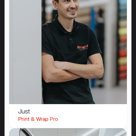
Just
Print
&
Wrap
Pro