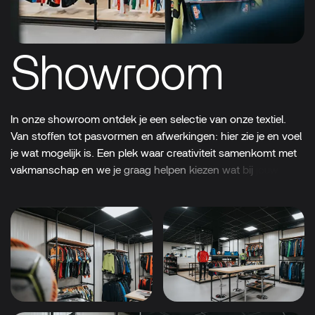
Showroom
In
onze
showroom
ontdek
je
een
selectie
van
onze
textiel.
Van
stoffen
tot
pasvormen
en
afwerkingen:
hier
zie
je
en
voel
je
wat
mogelijk
is.
Een
plek
waar
creativiteit
samenkomt
met
vakmanschap
en
we
je
graag
helpen
kiezen
wat
bij
jouw