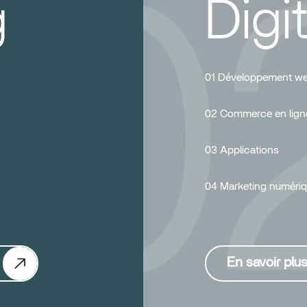
g
Digit
01 Développement w
02 Commerce en lign
03 Applications
04 Marketing numéri
En savoir plu