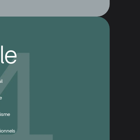
le
il
e
lisme
ionnels