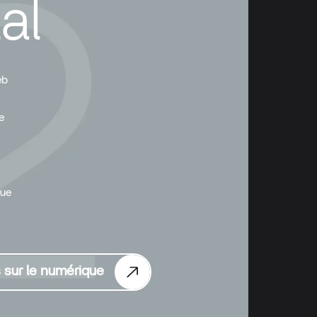
al
eb
e
que
s sur le numérique