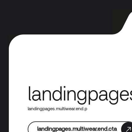
landingpage
landingpages.multiwear.end.p
landingpages.multiwear.end.cta