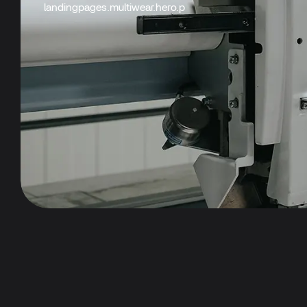
landingpages.multiwear.hero.p