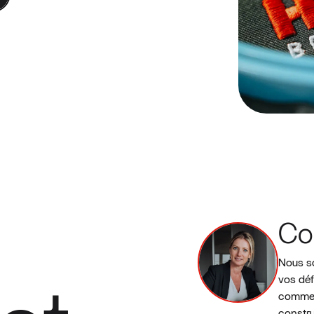
Co
Nous so
vos déf
commen
constru