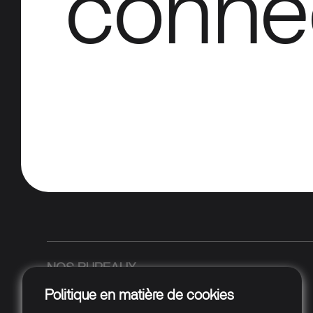
conne
NOS BUREAUX
Politique en matière de cookies
Middenweg 9